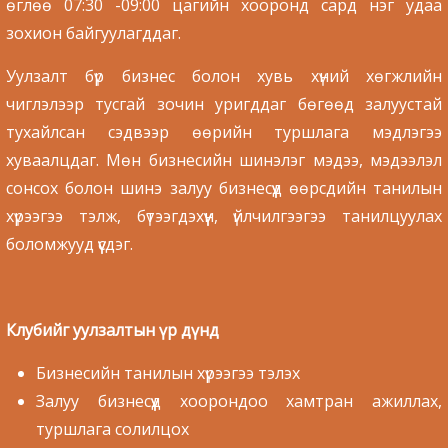
өглөө 07:30 -09:00 цагийн хооронд сард нэг удаа
зохион байгуулагддаг.
Уулзалт бүр бизнес болон хувь хүний хөгжлийн
чиглэлээр тусгай зочин уригддаг бөгөөд залуустай
тухайлсан сэдвээр өөрийн туршлага мэдлэгээ
хуваалцдаг. Мөн бизнесийн шинэлэг мэдээ, мэдээлэл
сонсох болон шинэ залуу бизнесүүд өөрсдийн танилын
хүрээгээ тэлж, бүтээгдэхүүн, үйлчилгээгээ танилцуулах
боломжууд үүсдэг.
Клубийг уулзалтын үр дүнд
Бизнесийн танилын хүрээгээ тэлэх
Залуу бизнесүүд хоорондоо хамтран ажиллах,
туршлага солилцох