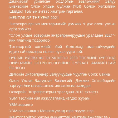
дэмжихийг уриалсан бодлогын зөвлөмжийг Залуу
Бизнесийн Олон Улсын Сүлжээ (YBI) болон Хөгжлийн
Шийдэл ТББ-ын зүгээс хамтран гаргалаа.
MENTOR OF THE YEAR 2021
Энтрепренершип менторингийг дэмжих 9 дэх олон улсын
арга хэмжээ
“Олон улсын өсвөрийн энтрепренеруудын уралдаан 2021”-
ийн ялагчид тодорлоо
Тогтвортой хөгжлийг бий болгоход эмэгтэйчүүдийн
идэвхтэй оролцоо нь нэн чухал үүрэгтэй.
НҮБ-ЫН ИДЭВХЭЖСЭН МОНГОЛ 2030 ТӨСЛИЙН ХҮРЭЭНД
НИЙГМИЙН ЭНТРЕПРЕНЕРШИП СУРГАЛТ АМЖИЛТТАЙ
БОЛЛОО
Дэлхийн Энтрепренёр Залуучуудын Чуулган болж байна.
Олон Улсын Залуусын Бизнесийг Дэмжих Хөтөлбөрийн
тэргүүн Анитатиэссэнээс илгээсэн ил захидал
Өсвөрийн Энтрепренёрын Уралдаан 2018 эхэллээ
YBM төслийн үйл ажиллагаанд нэгдэх журам
YBM зорилго
YBM санаачлага Монгол улсад хэрэгжүүлснээр
Ментортойгоо хэрхэн амжилттай хамтран ажиллах вэ ?