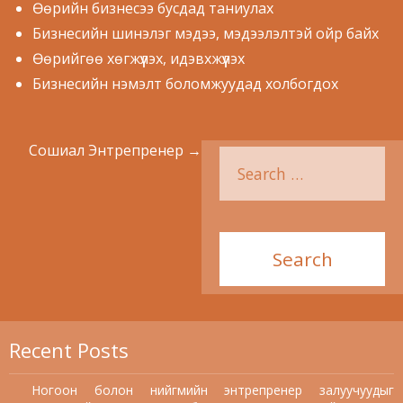
Өөрийн бизнесээ бусдад таниулах
Бизнесийн шинэлэг мэдээ, мэдээлэлтэй ойр байх
Өөрийгөө хөгжүүлэх, идэвхжүүлэх
Бизнесийн нэмэлт боломжуудад холбогдох
Сошиал Энтрепренер
→
Recent Posts
Ногоон болон нийгмийн энтрепренер залуучуудыг