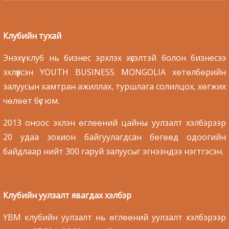
Клубийн тухай
Энэхүү клуб нь бизнес эрхлэх хүсэлтэй болон бизнесээ
эхлүүлсэн YOUTH BUSINESS MONGOLIA хөтөлбөрийн
залуусын хамтран ажиллах, туршлага солилцох, хөгжих
чөлөөт бүс юм.
2013 оноос эхлэн өглөөний цайны уулзалт хэлбэрээр
20 удаа зохион байгуулагдсан бөгөөд одоогийн
байдлаар нийт 300 гаруй залуусыг эгнээндээ нэгтгэсэн.
Клубийн уулзалт явагдах хэлбэр
YBM клубийн уулзалт нь өглөөний уулзалт хэлбэрээр