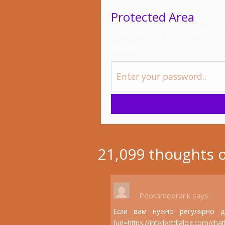
Protected Area
This content is password-pr
content.
21,099 thoughts o
Peorameorank
says:
Если вам нужно регулярно д
[url=https://intellectdialog.