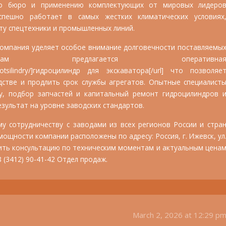
ого бюро и применению комплектующих от мировых лидеро
спешно работает в самых жестких климатических условиях
у спецтехники и промышленных линий.
компания уделяет особое внимание долговечности поставляемы
там предлагается оперативна
/gidrotsilindry/]гидроцилиндр для экскаватора[/url] что позволяе
дстве и продлить срок службы агрегатов. Опытные специалист
у, подбор запчастей и капитальный ремонт гидроцилиндров 
езультат на уровне заводских стандартов.
у сотрудничеству с заводами из всех регионов России и стра
ощности компании расположены по адресу: Россия, г. Ижевск, ул
учить консультацию по техническим моментам и актуальным цена
 (3412) 90-41-42 Отдел продаж.
March 2, 2026 at 12:29 p