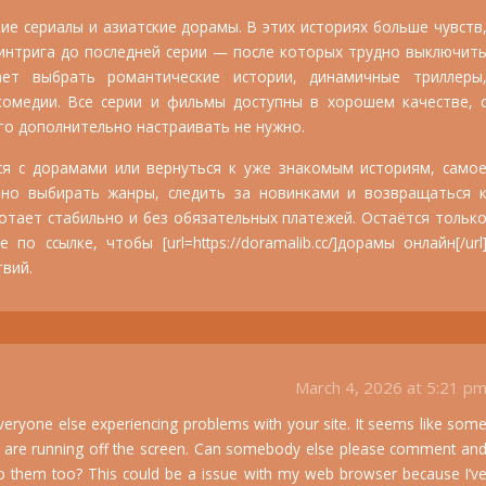
е сериалы и азиатские дорамы. В этих историях больше чувств
интрига до последней серии — после которых трудно выключит
ает выбрать романтические истории, динамичные триллеры
комедии. Все серии и фильмы доступны в хорошем качестве, 
го дополнительно настраивать не нужно.
ся с дорамами или вернуться к уже знакомым историям, само
бно выбирать жанры, следить за новинками и возвращаться 
отает стабильно и без обязательных платежей. Остаётся тольк
о ссылке, чтобы [url=https://doramalib.cc/]дорамы онлайн[/url
твий.
March 4, 2026 at 5:21 p
 everyone else experiencing problems with your site. It seems like som
nt are running off the screen. Can somebody else please comment an
to them too? This could be a issue with my web browser because I’v