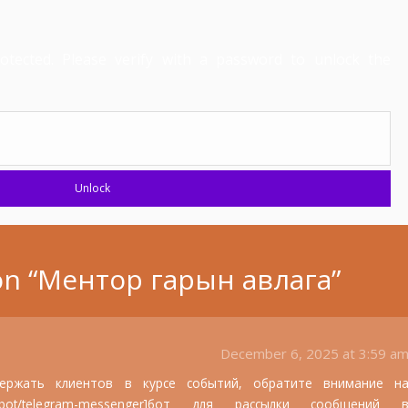
otected. Please verify with a password to unlock the
Unlock
n “
Ментор гарын авлага
”
December 6, 2025 at 3:59 a
ержать клиентов в курсе событий, обратите внимание н
com/chatbot/telegram-messenger]бот для рассылки сообщений 