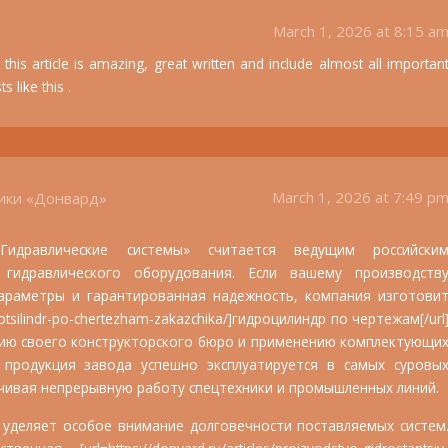
March 1, 2026 at 8:15 a
 this article is amazing, great written and include almost all importan
s like this .
March 1, 2026 at 7:49 p
ики «Донвард»
идравлические системы» считается ведущим российски
 гидравлического оборудования. Если вашему производств
араметры и гарантированная надежность, компания изготови
idrotsilindr-po-chertezham-zakazchika/]гидроцилиндр по чертежам[/url
чию своего конструкторского бюро и применению комплектующи
 продукция завода успешно эксплуатируется в самых суровы
ечивая непрерывную работу спецтехники и промышленных линий.
 уделяет особое внимание долговечности поставляемых систем