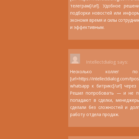
телеграм[/url]. Удобное реше
подборки новостей или информ
экономя время и силы сотрудни
и эффективным.
Intellectdialog
says:
Несколько коллег п
[url=https://intellectdialog.com/tp
whatsapp к битрикс[/url] чере
Решил попробовать — и не по
попадают в сделки, менеджеры
сделали без сложностей и дол
работу отдела продаж.