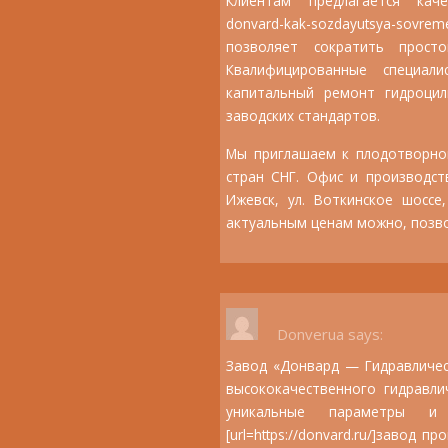
Клиентам предлагается качествен
donvard-kak-sozdayutsya-sovreme
позволяет сократить прост
Квалифицированные специал
капитальный ремонт гидроцил
заводских стандартов.
Мы приглашаем к плодотворном
стран СНГ. Офис и производст
Ижевск, ул. Воткинское шоссе
актуальным ценам можно, позвон
Donverua
says:
Завод «Донвард — Гидравличес
высококачественного гидравли
уникальные параметры и 
[url=https://donvard.ru/]завод 