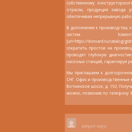
собственному конструкторск
отрасли, продукция завода у
обеспечивая непрерывную работ
В дополнение к производства, 
систем. Клиен
[url=https://donvard.ru/catalog
сократить простои на произво
проводят глубокую диагностик
насосных станций, гарантируя р
Мы приглашаем к долгосрочном
СНГ. Офис и производственные м
Воткинское шоссе, д. 192. Пол
можно, позвонив по телефону: 8
winpot
says: