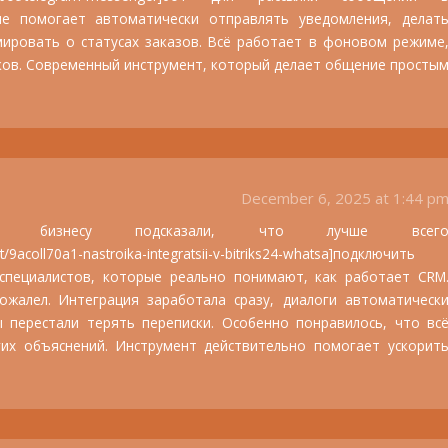
ние помогает автоматически отправлять уведомления, делат
ировать о статусах заказов. Всё работает в фоновом режиме
ков. Современный инструмент, который делает общение просты
December 6, 2025 at 1:44 p
о бизнесу подсказали, что лучше всег
ost/9acoll70a1-nastroika-integratsii-v-bitriks24-whatsa]подключить
з специалистов, которые реально понимают, как работает CRM
жалел. Интеграция заработала сразу, диалоги автоматическ
 перестали терять переписки. Особенно понравилось, что вс
гих объяснений. Инструмент действительно помогает ускорит