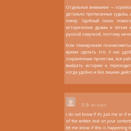
Отдельное внимание — корейски
детально прописанные судьбы, 
плеер. Удобный поиск помог
исторические драмы и лёгкие 
русской озвучкой, поэтому ниче
Если планировали познакомить
время сделать это. У нас удо
сохранённым проектам, всё раб
выбрать историю и переходите п
когда удобно и без лишних дейс
日本 av
says:
I do not know if it’s just me or if
of the written text on your conte
let me know if this is happening 