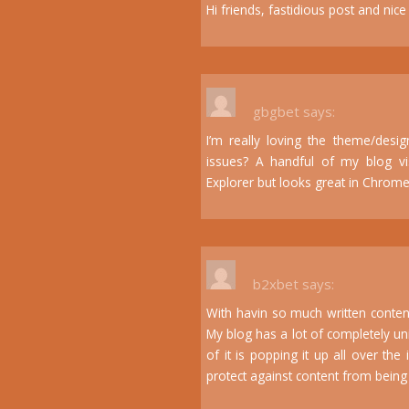
Hi friends, fastidious post and ni
gbgbet
says:
I’m really loving the theme/desi
issues? A handful of my blog vi
Explorer but looks great in Chrome.
b2xbet
says:
With havin so much written content
My blog has a lot of completely uni
of it is popping it up all over t
protect against content from being st