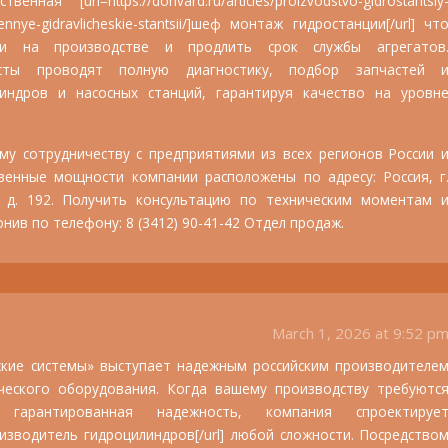
ная [url=https://donvard.ru/articles/proizvodstvo-gidrostantsiy
nnye-gidravlicheskie-stantsii/]шеф монтаж гидростанции[/url] чт
ои на производстве и продлить срок службы агрегатов
исты проводят полную диагностику, подбор запчастей 
индров и насосных станций, гарантируя качество на уровн
у сотрудничеству с предприятиями из всех регионов России 
венные мощности компании расположены по адресу: Россия, г
, д. 192. Получить консультацию по техническим моментам 
ив по телефону: 8 (3412) 90-41-42 Отдел продаж.
March 1, 2026 at 9:52 p
кие системы» выступает надежным российским производителе
ческого оборудования. Когда вашему производству требуютс
гарантированная надежность, компания спроектируе
производитель гидроцилиндров[/url] любой сложности. Посредство