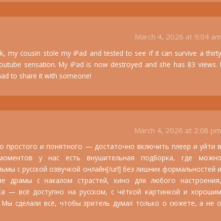
March 4, 2026 at 9:04 a
, my cousin stole my iPad and tested to see if it can survive a thirt
youtube sensation. My iPad is now destroyed and she has 83 views. 
I had to share it with someone!
March 4, 2026 at 2:08 p
о простого и понятного — достаточно включить плеер и уйти 
моментов у нас есть внушительная подборка, где можн
фильмы с русской озвучкой онлайн[/url] без лишних формальностей 
ие драмы с накалом страстей, кино для любого настроения
ка — всё доступно на русском, с чёткой картинкой и хороши
 Мы сделали всё, чтобы зритель думал только о сюжете, а не 