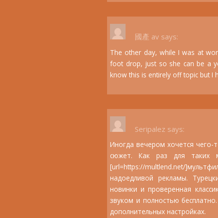
國產 av
says:
The other day, while I was at work
foot drop, just so she can be a 
know this is entirely off topic but 
Seripalez
says:
Иногда вечером хочется чего-т
сюжет. Как раз для таких 
[url=https://multlend.net/]мульт
надоедливой рекламы. Турецк
новинки и проверенная класси
звуком и полностью бесплатно.
дополнительных настройках.