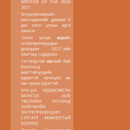
MENTOR OF THE YEAR
2021
Энтрепренершип
менторингийг дэмжих 9
дэх олон улсын арга
хэмжээ
“Олон улсын өсвөрийн
энтрепренеруудын
уралдаан 2021”-ийн
ялагчид тодорлоо
Тогтвортой хөгжлийг бий
болгоход
эмэгтэйчүүдийн
идэвхтэй оролцоо нь
нэн чухал үүрэгтэй.
НҮБ-ЫН ИДЭВХЭЖСЭН
МОНГОЛ 2030
ТӨСЛИЙН ХҮРЭЭНД
НИЙГМИЙН
ЭНТРЕПРЕНЕРШИП
СУРГАЛТ АМЖИЛТТАЙ
БОЛЛОО