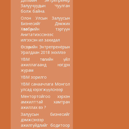
Дэлхийн Энтрепренёр
Залуучуудын Чуулган
болж байна.
Олон Улсын Залуусын
Бизнесийг Дэмжих
Хөтөлбөрийн тэргүүн
Анитатиэссэнээс
илгээсэн ил захидал
Өсвөрийн Энтрепренёрын
Уралдаан 2018 эхэллээ
YBM төслийн үйл
ажиллагаанд нэгдэх
журам
YBM зорилго
YBM санаачлага Монгол
улсад хэрэгжүүлснээр
Ментортойгоо хэрхэн
амжилттай хамтран
ажиллах вэ ?
Залуусын бизнесийг
дэмжсэнээр
ажилгүйдлийг бодитоор