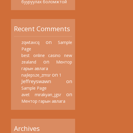
бууруулах боломжтой
Recent Comments
on
zqwtavcq
Sample
Page
best online casino new
on
zealand
Ментор
гарын авлага
on
najlepsze_zmsr
1
Jeffreyswawn
on
Sample Page
on
avet mirakyan_jgsr
Ментор гарын авлага
Archives