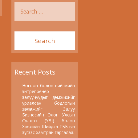
Recent Posts
Ногоон болон нийгмийн
энтрепренер
залуучуудыг дэмжихийг
уриалсан бодлогын
зөвлөмжийг Залуу
Бизнесийн Олон Улсын
Сүлжээ (YBI) болон
Хөгжлийн Шийдэл ТББ-ын
зүгээс хамтран гаргалаа.