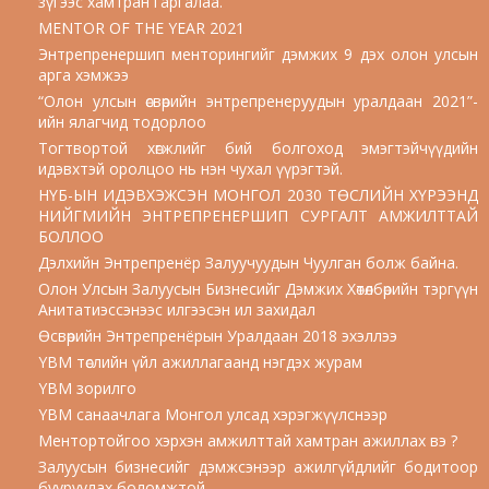
зүгээс хамтран гаргалаа.
MENTOR OF THE YEAR 2021
Энтрепренершип менторингийг дэмжих 9 дэх олон улсын
арга хэмжээ
“Олон улсын өсвөрийн энтрепренеруудын уралдаан 2021”-
ийн ялагчид тодорлоо
Тогтвортой хөгжлийг бий болгоход эмэгтэйчүүдийн
идэвхтэй оролцоо нь нэн чухал үүрэгтэй.
НҮБ-ЫН ИДЭВХЭЖСЭН МОНГОЛ 2030 ТӨСЛИЙН ХҮРЭЭНД
НИЙГМИЙН ЭНТРЕПРЕНЕРШИП СУРГАЛТ АМЖИЛТТАЙ
БОЛЛОО
Дэлхийн Энтрепренёр Залуучуудын Чуулган болж байна.
Олон Улсын Залуусын Бизнесийг Дэмжих Хөтөлбөрийн тэргүүн
Анитатиэссэнээс илгээсэн ил захидал
Өсвөрийн Энтрепренёрын Уралдаан 2018 эхэллээ
YBM төслийн үйл ажиллагаанд нэгдэх журам
YBM зорилго
YBM санаачлага Монгол улсад хэрэгжүүлснээр
Ментортойгоо хэрхэн амжилттай хамтран ажиллах вэ ?
Залуусын бизнесийг дэмжсэнээр ажилгүйдлийг бодитоор
бууруулах боломжтой