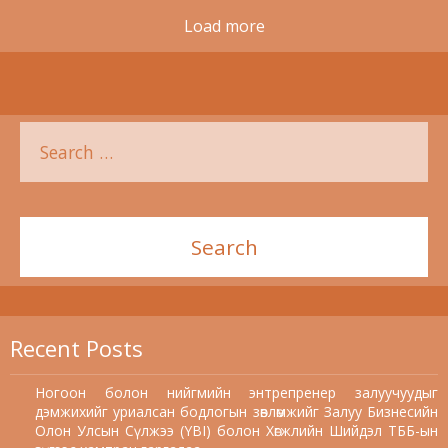
Load more
Recent Posts
Ногоон болон нийгмийн энтрепренер залуучуудыг
дэмжихийг уриалсан бодлогын зөвлөмжийг Залуу Бизнесийн
Олон Улсын Сүлжээ (YBI) болон Хөгжлийн Шийдэл ТББ-ын