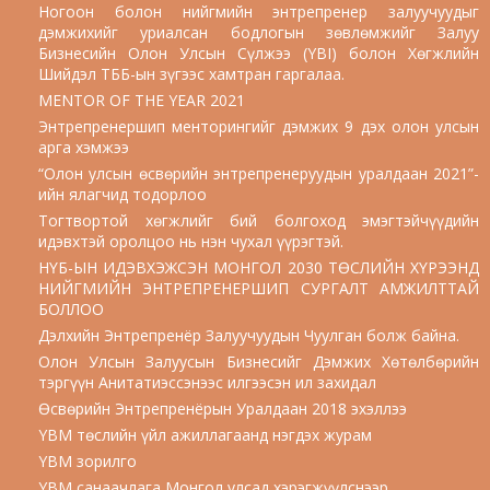
Ногоон болон нийгмийн энтрепренер залуучуудыг
дэмжихийг уриалсан бодлогын зөвлөмжийг Залуу
Бизнесийн Олон Улсын Сүлжээ (YBI) болон Хөгжлийн
Шийдэл ТББ-ын зүгээс хамтран гаргалаа.
MENTOR OF THE YEAR 2021
Энтрепренершип менторингийг дэмжих 9 дэх олон улсын
арга хэмжээ
“Олон улсын өсвөрийн энтрепренеруудын уралдаан 2021”-
ийн ялагчид тодорлоо
Тогтвортой хөгжлийг бий болгоход эмэгтэйчүүдийн
идэвхтэй оролцоо нь нэн чухал үүрэгтэй.
НҮБ-ЫН ИДЭВХЭЖСЭН МОНГОЛ 2030 ТӨСЛИЙН ХҮРЭЭНД
НИЙГМИЙН ЭНТРЕПРЕНЕРШИП СУРГАЛТ АМЖИЛТТАЙ
БОЛЛОО
Дэлхийн Энтрепренёр Залуучуудын Чуулган болж байна.
Олон Улсын Залуусын Бизнесийг Дэмжих Хөтөлбөрийн
тэргүүн Анитатиэссэнээс илгээсэн ил захидал
Өсвөрийн Энтрепренёрын Уралдаан 2018 эхэллээ
YBM төслийн үйл ажиллагаанд нэгдэх журам
YBM зорилго
YBM санаачлага Монгол улсад хэрэгжүүлснээр