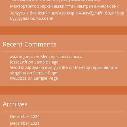
Ментортойгоо хэрхэн амжилттай хамтран ажиллах вэ ?
Залуусын бизнесийг дэмжсэнээр ажилгүйдлийг бодитоор
бууруулах боломжтой
Recent Comments
aviator_oopt
on
Ментор гарын авлага
JesseEviff
on
Sample Page
Vivod iz zapoya na domy_cmKa
on
Ментор гарын авлага
slcqgbhu
on
Sample Page
nwubzlcs
on
Sample Page
Archives
December 2024
December 2021