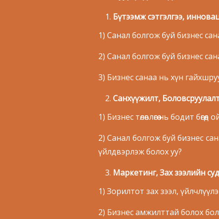
Бүтээмж сэтгэлгээ, иннова
1) Санал болгож буй бизнес са
2) Санал болгож буй бизнес са
3) Бизнес санаа нь хүн гайхшр
Санхүүжилт, Боловсруулал
1) Бизнес төлөвлөгөө нь бодит бөгө
2) Санал болгож буй бизнес сан
үйлдвэрлэж болох уу?
Маркетинг, Зах зээлийн су
1) Зорилтот зах зээл, үйлчлүүл
2) Бизнес амжилттай болох бол