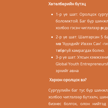
Хөтөлбөрийн бүтэц
1-р үе шат: Оролцох сургу
боломжтой. Баг бүр шинжлэ
холбоо гэсэн чиглэлээр өөр
2-р үе шат: Шалгарсан 5 
мөн ‘Хүүхдийг Ивээх Сан’ -г
төлбөргүй хамрагдах болно.
3-р үе шат: Улсын хэмжээн
Global Youth Entrepreneursh
эрхийг авна
Хэрхэн оролцох вэ?
Сургуулийн баг тус бүр шинжл
холбоо чиглэлээр бүтээлч, шин
бизнес болгох, олон нийтэд