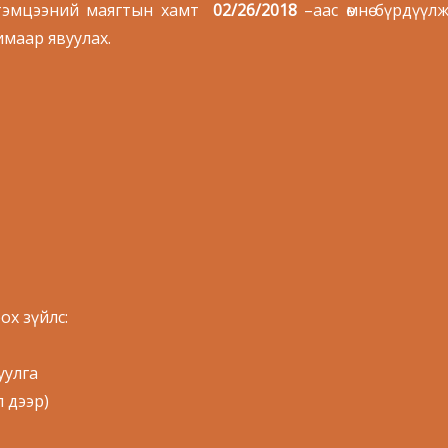
 тэмцээний маягтын хамт
02/26/2018
–аас өмнө бүрдүүл
маар явуулах.
ох зүйлс:
уулга
 дээр)