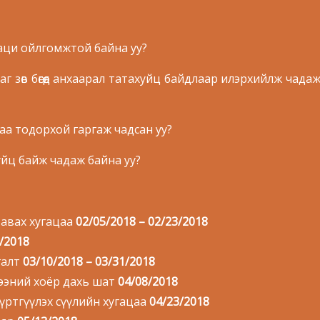
таци ойлгомжтой байна уу?
аг зөв бөгөөд анхаарал татахуйц байдлаар илэрхийлж чада
раа тодорхой гаргаж чадсан уу?
уйц байж чадаж байна уу?
авах хугацаа
02/05/201
8
– 02/23/201
8
/2018
галт
03/10/2018 – 03/31/2018
ний хоёр дахь шат
04/08/2018
тгүүлэх сүүлийн хугацаа
04/23/2018