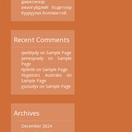
дэмжсэнээр
ж
ажилгүйдлийг бодитоор
бууруулах боломжтой
Recent Comments
qwrbtpdy
on
Sample Page
Jamesprady
on
Sample
Page
rlptknle
on
Sample Page
Vegastars Australia
on
Sample Page
yjuoudyv
on
Sample Page
Archives
December 2024