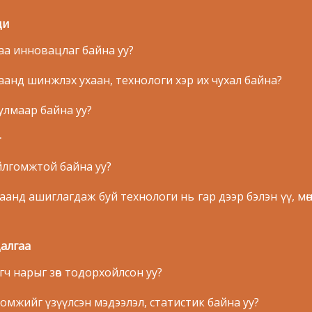
ци
наа инновацлаг байна уу?
наанд шинжлэх ухаан, технологи хэр их чухал байна?
уулмаар байна уу?
т
өд ойлгомжтой байна уу?
аанд ашиглагдаж буй технологи нь гар дээр бэлэн үү, мө
далгаа
эгч нарыг зөв тодорхойлсон уу?
омжийг үзүүлсэн мэдээлэл, статистик байна уу?