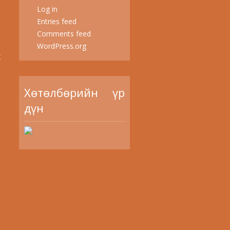
Log in
Entries feed
Comments feed
WordPress.org
ж
Хөтөлбөрийн үр
дүн