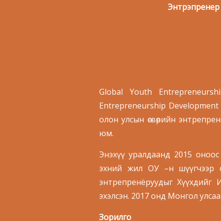
Энтрэпренер 
Global Youth Entrepreneurs
Entrepreneurship Development
олон улсын өсвөрийн энтрепре
юм.
Энэхүү уралдаанд 2015 оноос М
эхний жил ОУ –н шүүгчээр о
энтрепренёруудыг Хүүхдийг 
эхэлсэн. 2017 онд Монгол улсаа т
Зорилго