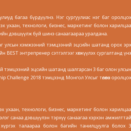
улиуд багаа бүрдүүлнэ. Нэг сургуулиас нэг баг оролцо
х ухаан, технологи, бизнес, маркетинг болон харилца
сдийн дэвшүүлж буй шинэ санаагаараа уралдана.
баг улсын хэмжээний тэмцээний эцсийн шатанд орох эр
ийн BEST энтрепренер сэтгэлгээг хөгжүүлэх сургалтанд үн
ий тэмцээний эцсийн шатанд шалгарсан 3 баг олон улсы
ip Challenge 2018 тэмцээнд Монгол Улсыг төлөөлөн оролцо
эх ухаан, технологи, бизнес, маркетинг болон харилца
элэг санаа дэвшүүлэн тэрхүү санаагаа хэрхэн амжилтта
 хүргэх талаараа болон багийн танилцуулга болох 