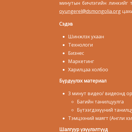
минутын бичлэгийн линкийг
oyungerel@dsmongolia.org
цахи
Сэдэв
Шинжлэх ухаан
Технологи
Бизнес
Маркетинг
Харилцаа холбоо
Бүрдүүлэх материал
3 минут видео/ видеонд ор
Багийн танилцуулга
Бүтээгдэхүүний танилц
Тэмцээний маягт (Англи хэл
Шалгуур үзүүлэлтүүд