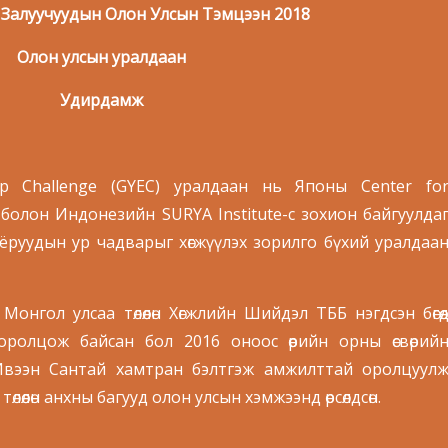
Залуучуудын Олон Улсын Тэмцээн 201
8
Олон улсын уралдаан
Удирдамж
hip Challenge (GYEC) уралдаан нь Японы Center fo
 болон Индонезийн SURYA Institute-с зохион байгуулда
нёруудын ур чадварыг хөгжүүлэх зорилго бүхий уралдаа
онгол улсаа төлөөлөн Хөгжлийн Шийдэл ТББ нэгдсэн бөгөө
ролцож байсан бол 2016 оноос өөрийн орны өсвөрий
Ивээн Сантай хамтран бэлтгэж амжилттай оролцуул
өлөөлөн анхны багууд олон улсын хэмжээнд өрсөлдсөн.