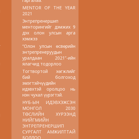
гаргалаа.
MENTOR OF THE YEAR
н
2021
Энтрепренершип
менторингийг дэмжих 9
дэх олон улсын арга
хэмжээ
г
“Олон улсын өсвөрийн
энтрепренеруудын
р
уралдаан 2021”-ийн
ч
ялагчид тодорлоо
Тогтвортой хөгжлийг
бий болгоход
эмэгтэйчүүдийн
идэвхтэй оролцоо нь
нэн чухал үүрэгтэй.
8
НҮБ-ЫН ИДЭВХЭЖСЭН
МОНГОЛ 2030
ТӨСЛИЙН ХҮРЭЭНД
ы
НИЙГМИЙН
ЭНТРЕПРЕНЕРШИП
СУРГАЛТ АМЖИЛТТАЙ
БОЛЛОО