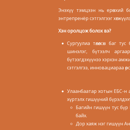
Энэхүү тэмцээн нь ерөнхий 
энтрепренёр сэтгэлгээг хөгжүүл
Хэн оролцож болох вэ?
Сургуулиа төлөөлсөн баг ту
шинэлэг, бүтээлч аргаа
бүтээгдэхүүнээ хэрхэн амжил
сэтгэлгээ, инновациараа өрсөл
Улаанбаатар хотын ЕБС-н 
хүртэлх гишүүний бүрэлдэх
Багийн гишүүн тус бүр
байх.
Дор хаяж нэг гишүүн Ан