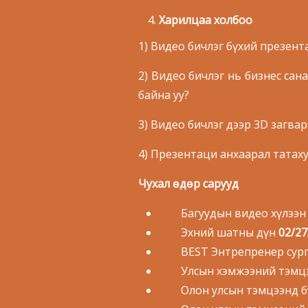
Харилцаа холбоо
1) Видео бичлэг бүхий презен
2) Видео бичлэг нь бизнес сана
байна уу?
3) Видео бичлэг дээр 3D загва
4) Презентаци анхаарал татах
Чухал өдөр сарууд
Багуудын видео хүлээн 
Эхний шатны дүн
02/27
BEST Энтрепренер сур
Улсын хэмжээний тэмцээ
Олон улсын тэмцээнд бүр