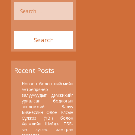
r
г
Recent Posts
н
Ногоон болон нийгмийн
энтрепренер
д
залуучуудыг дэмжихийг
уриалсан бодлогын
н
зөвлөмжийг Залуу
ж
Бизнесийн Олон Улсын
Сүлжээ (YBI) болон
Хөгжлийн Шийдэл ТББ-
ын зүгээс хамтран