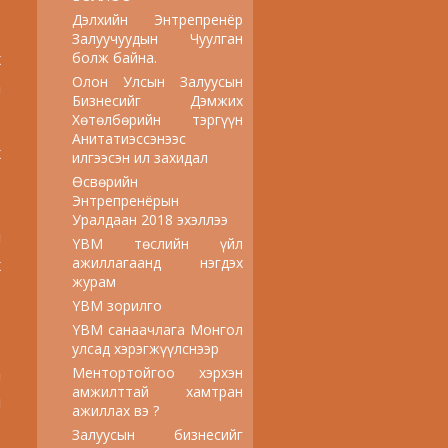
Дэлхийн Энтрепренёр
Залуучуудын Чуулган
х
болж байна.
Олон Улсын Залуусын
а
Бизнесийг Дэмжих
Хөтөлбөрийн тэргүүн
Анитатиэссэнээс
х
илгээсэн ил захидал
э
Өсвөрийн
Энтрепренёрын
Уралдаан 2018 эхэллээ
н
YBM төслийн үйл
ажиллагаанд нэгдэх
х
журам
YBM зорилго
YBM санаачлага Монгол
улсад хэрэгжүүлснээр
а
Ментортойгоо хэрхэн
амжилттай хамтран
й
ажиллах вэ ?
3
Залуусын бизнесийг