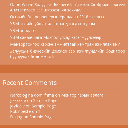
Олон Улсын Залуусын Бизнесийг Дэмжих Хөтөлбөрийн тэргүүн
Анитатиэссэнээс илгээсэн ил захидал
Өсвөрийн Энтрепренёрын Уралдаан 2018 эхэллээ
YBM төслийн үйл ажиллагаанд нэгдэх журам
YBM зорилго
YBM санаачлага Монгол улсад хэрэгжүүлснээр
Ментортойгоо хэрхэн амжилттай хамтран ажиллах вэ ?
Залуусын бизнесийг дэмжсэнээр ажилгүйдлийг бодитоор
бууруулах боломжтой
Recent Comments
Narkolog na dom_fhma
on
Ментор гарын авлага
gzzxxzfe
on
Sample Page
joyfoslv
on
Sample Page
Robinbeste
on
1
Erikjag
on
Sample Page