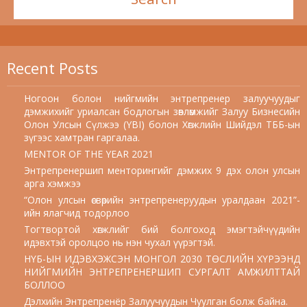
Recent Posts
Ногоон болон нийгмийн энтрепренер залуучуудыг
дэмжихийг уриалсан бодлогын зөвлөмжийг Залуу Бизнесийн
Олон Улсын Сүлжээ (YBI) болон Хөгжлийн Шийдэл ТББ-ын
зүгээс хамтран гаргалаа.
MENTOR OF THE YEAR 2021
Энтрепренершип менторингийг дэмжих 9 дэх олон улсын
арга хэмжээ
“Олон улсын өсвөрийн энтрепренеруудын уралдаан 2021”-
ийн ялагчид тодорлоо
Тогтвортой хөгжлийг бий болгоход эмэгтэйчүүдийн
идэвхтэй оролцоо нь нэн чухал үүрэгтэй.
НҮБ-ЫН ИДЭВХЭЖСЭН МОНГОЛ 2030 ТӨСЛИЙН ХҮРЭЭНД
НИЙГМИЙН ЭНТРЕПРЕНЕРШИП СУРГАЛТ АМЖИЛТТАЙ
БОЛЛОО
Дэлхийн Энтрепренёр Залуучуудын Чуулган болж байна.