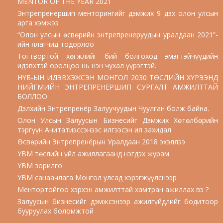
MENTOR OF THE YEAR 2021
Энтрепренершип менторингийг дэмжих 9 дэх олон улсын
арга хэмжээ
“Олон улсын өсвөрийн энтрепренеруудын уралдаан 2021”-
ийн ялагчид тодорлоо
Тогтвортой хөгжлийг бий болгоход эмэгтэйчүүдийн
идэвхтэй оролцоо нь нэн чухал үүрэгтэй.
НҮБ-ЫН ИДЭВХЭЖСЭН МОНГОЛ 2030 ТӨСЛИЙН ХҮРЭЭНД
НИЙГМИЙН ЭНТРЕПРЕНЕРШИП СУРГАЛТ АМЖИЛТТАЙ
БОЛЛОО
Дэлхийн Энтрепренёр Залуучуудын Чуулган болж байна.
Олон Улсын Залуусын Бизнесийг Дэмжих Хөтөлбөрийн
тэргүүн Анитатиэссэнээс илгээсэн ил захидал
Өсвөрийн Энтрепренёрын Уралдаан 2018 эхэллээ
YBM төслийн үйл ажиллагаанд нэгдэх журам
YBM зорилго
YBM санаачлага Монгол улсад хэрэгжүүлснээр
Ментортойгоо хэрхэн амжилттай хамтран ажиллах вэ ?
Залуусын бизнесийг дэмжсэнээр ажилгүйдлийг бодитоор
бууруулах боломжтой