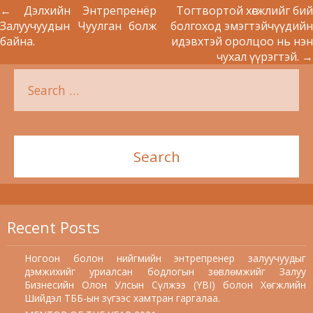
←
Дэлхийн Энтрепренёр
Тогтвортой хөгжлийг бий
Залуучуудын Чуулган болж
болгоход эмэгтэйчүүдийн
байна.
идэвхтэй оролцоо нь нэн
чухал үүрэгтэй.
→
Recent Posts
Ногоон болон нийгмийн энтрепренер залуучуудыг
дэмжихийг уриалсан бодлогын зөвлөмжийг Залуу
Бизнесийн Олон Улсын Сүлжээ (YBI) болон Хөгжлийн
Шийдэл ТББ-ын зүгээс хамтран гаргалаа.