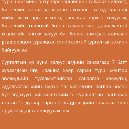
турш нийгмийн энтрепренершипийн талаарх ойлголт,
бизнесийн санаагаа хэрхэн олохоос эхлээд цаашид
хийж эхлэх арга хэмжээ, санаагаа хэрхэн хөгжүүлэх,
бизнесийн төлөвлөгөөтэй болох талаар шат дараалалтай
мэдлэгийг олгож залуус баг болон хамтран ажиллан
өөрсдөө оролцож суралцсан сонирхолтой сургалтыг зохион
байгууллаа.
Сургалтын үр дүнд залуус өөрсдийн санаагаар 7 багт
хуваагдсан бөгөөд цаашид хоёр сарын турш ментор
зөвлөхүүдийн тусламжтайгаар санаагаа хөгжүүлэн,
судалгаагаа хийн, бүрэн төгс бизнесийн загвар болон
бүтээгдэхүүн үйлчилгээнийхээ туршилтын загвараа
гарган 12 дугаар сарын 2-ны өдөр өөрсдийн санаагаа хөрөнгө
оруулагчдад танилцуулах юм.