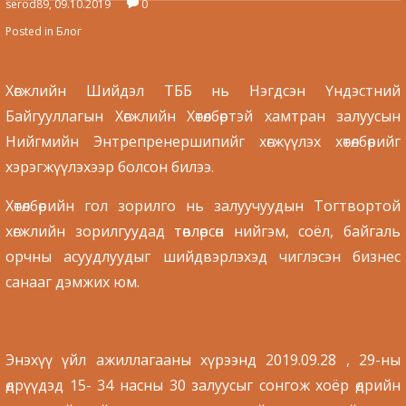
serod89, 09.10.2019
0
Posted in
Блог
Хөгжлийн Шийдэл ТББ нь Нэгдсэн Үндэстний
Байгууллагын Хөгжлийн Хөтөлбөртэй хамтран залуусын
Нийгмийн Энтрепренершипийг хөгжүүлэх хөтөлбөрийг
хэрэгжүүлэхээр болсон билээ.
Хөтөлбөрийн гол зорилго нь залуучуудын Тогтвортой
хөгжлийн зорилгуудад төвлөрсөн нийгэм, соёл, байгаль
орчны асуудлуудыг шийдвэрлэхэд чиглэсэн бизнес
санааг дэмжих юм.
Энэхүү үйл ажиллагааны хүрээнд 2019.09.28 , 29-ны
өдрүүдэд 15- 34 насны 30 залуусыг сонгож хоёр өдрийн