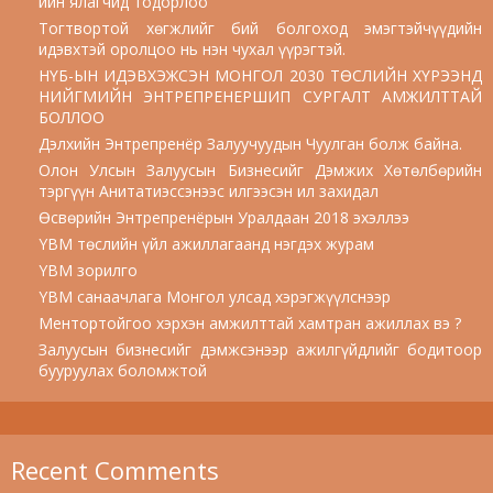
ийн ялагчид тодорлоо
Тогтвортой хөгжлийг бий болгоход эмэгтэйчүүдийн
идэвхтэй оролцоо нь нэн чухал үүрэгтэй.
НҮБ-ЫН ИДЭВХЭЖСЭН МОНГОЛ 2030 ТӨСЛИЙН ХҮРЭЭНД
НИЙГМИЙН ЭНТРЕПРЕНЕРШИП СУРГАЛТ АМЖИЛТТАЙ
БОЛЛОО
Дэлхийн Энтрепренёр Залуучуудын Чуулган болж байна.
Олон Улсын Залуусын Бизнесийг Дэмжих Хөтөлбөрийн
тэргүүн Анитатиэссэнээс илгээсэн ил захидал
Өсвөрийн Энтрепренёрын Уралдаан 2018 эхэллээ
YBM төслийн үйл ажиллагаанд нэгдэх журам
YBM зорилго
YBM санаачлага Монгол улсад хэрэгжүүлснээр
Ментортойгоо хэрхэн амжилттай хамтран ажиллах вэ ?
Залуусын бизнесийг дэмжсэнээр ажилгүйдлийг бодитоор
бууруулах боломжтой
Recent Comments