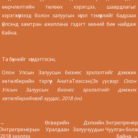
өөрчлөлтийн төлөөх хэрэгцээ, шаардлагыг
хэрэгжүүлэхэд болон залуусын хүсэл тэмүүллийг бадраах
үйлсэнд хамтран ажиллана гэдэгт миний бие найдаж
байна.
Та бүхнийг хүндэтгэсэн,
Олон Улсын Залуусын бизнес эрхлэлтийг дэмжих
хөтөлбөрийн тэргүүн АнитаТиэссэн
(
Эх үүсвэр: Олон
Улсын Залуусын бизнес эрхлэлтийг дэмжих
хөтөлбөрийнвэб хуудас, 2018 он
)
←
Өсвөрийн
Дэлхийн Энтрепренёр
Энтрепренёрын Уралдаан
Залуучуудын Чуулган болж
2018 эхэллээ
байна.
→