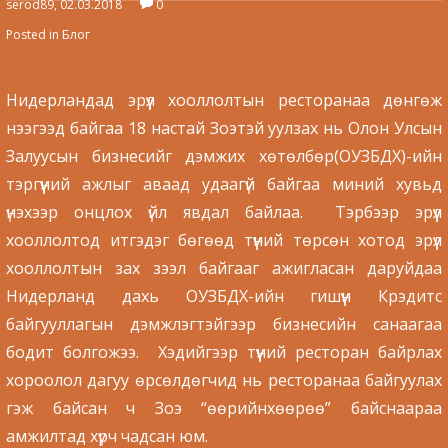
serod89, 02.03.2018
0
Posted in
Блог
Нидерландад эрүүл хооллолтын ресторанаа дөнгөж
нээгээд байгаа 18 настай Зоэтэй уулзах нь Олон Улсын
Залуусын бизнесийг дэмжих хөтөлбөр(ОУЗБДХ)-ийн
тэргүүний ажлыг аваад удаагүй байгаа миний хувьд
үнэхээр онцлох үйл явдал байлаа. Тэрбээр эрүүл
хооллолтод итгэдэг бөгөөд түүний төрсөн хотод эрүүл
хооллолтын зах зээл байгааг ажигласан даруйдаа
Нидерланд дахь ОУЗБДХ-ийн гишүүн Крэдитс
байгууллагын дэмжлэгтэйгээр бизнесийн санаагаа
бодит болгожээ. Хэдийгээр түүний ресторан байрлах
хороолол дагуу өрсөлдөгчид нь ресторанаа байгуулах
гэж байсан ч Зоэ “өөрийнхөөрөө” байснаараа
амжилтад хүрч чадсан юм.