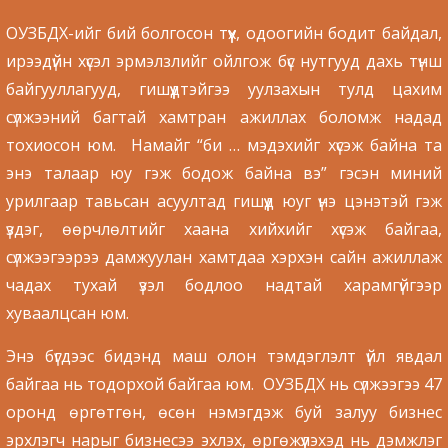
ОУЗБДХ-ийг бий болгосон түүх, одоогийн бодит байдал,
ирээдүйн хүсэл эрмэлзлийг ойлгож бүс нутгууд дахь түнш
байгууллагууд, гишүүдтэйгээ уулзахын тулд цахим
сүлжээний багтай хамтран ажиллах боломж надад
тохиосон юм. Намайг “би … мэдэхийг хүсэж байна та
энэ талаар юу гэж бодож байна вэ” гэсэн миний
урилгаар тавьсан асуултад гишүүд юуг үнэ цэнэтэй гэж
үздэг, өөрчлөлтийг хаана хийхийг хүсэж байгаа,
сүлжээгээрээ дамжуулан хамтдаа хэрхэн сайн ажиллаж
чадах тухай үзэл бодлоо надтай харамгүйгээр
хуваалцсан юм.
Энэ бүгдээс бидэнд маш олон тэмдэглэлт үйл явдал
байгаа нь тодорхой байгаа юм. ОУЗБДХ нь сүлжээгээ 47
оронд өргөтгөн, өсөн нэмэгдэж буй залуу бизнес
эрхлэгч нарыг бизнесээ эхлэх, өргөжүүлэхэд нь дэмжлэг