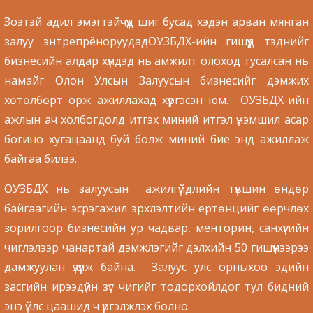
Зоэтэй адил эмэгтэйчүүд шиг бусад хэдэн арван мянган
залуу энтрепрёноруудадОУЗБДХ-ийн гишүүд тэднийг
бизнесийн алдар хүндэд нь амжилт олоход тусалсан нь
намайг Олон Улсын Залуусын бизнесийг дэмжих
хөтөлбөрт орж ажиллахад хүргэсэн юм. ОУЗБДХ-ийн
ажлын ач холбогдолд итгэх миний итгэл үнэмшил асар
богино хугацаанд буй болж миний бие энд ажиллаж
байгаа билээ.
ОУЗБДХ нь залуусын ажилгүйдлийн түвшин өндөр
байгаагийн эсрэгажил эрхлэлтийн ертөнцийг өөрчлөх
зорилгоор бизнесийн ур чадвар, менторин, санхүүгийн
чиглэлээр чанартай дэмжлэгийг дэлхийн 50 гишүүнээрээ
дамжуулан үзүүлж байна. Залуус улс орныхоо эдийн
засгийн ирээдүйн зүг чигийг тодорхойлдог тул бидний
энэ үйлс цаашид ч үргэлжлэх болно.