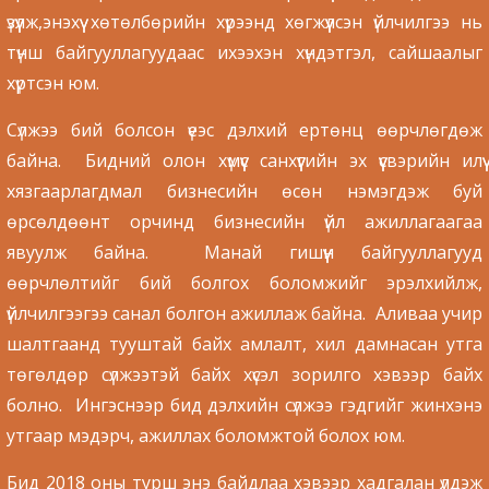
үзүүлж,энэхүү хөтөлбөрийн хүрээнд хөгжүүлсэн үйлчилгээ нь
түнш байгууллагуудаас ихээхэн хүндэтгэл, сайшаалыг
хүртсэн юм.
Сүлжээ бий болсон үеэс дэлхий ертөнц өөрчлөгдөж
байна. Бидний олон хүмүүс санхүүгийн эх үүсвэрийн илүү
хязгаарлагдмал бизнесийн өсөн нэмэгдэж буй
өрсөлдөөнт орчинд бизнесийн үйл ажиллагаагаа
явуулж байна. Манай гишүүн байгууллагууд
өөрчлөлтийг бий болгох боломжийг эрэлхийлж,
үйлчилгээгээ санал болгон ажиллаж байна. Аливаа учир
шалтгаанд тууштай байх амлалт, хил дамнасан утга
төгөлдөр сүлжээтэй байх хүсэл зорилго хэвээр байх
болно. Ингэснээр бид дэлхийн сүлжээ гэдгийг жинхэнэ
утгаар мэдэрч, ажиллах боломжтой болох юм.
Бид 2018 оны турш энэ байдлаа хэвээр хадгалан үлдэж