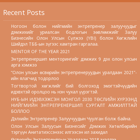
Recent Posts
Ногоон болон нийгмийн энтрепренер залуучуудыг
дэмжихийг уриалсан бодлогын зөвлөмжийг Залуу
Бизнесийн Олон Улсын Сүлжээ (YBI) болон Хөгжлийн
Шийдэл ТББ-ын зүгээс хамтран гаргалаа.
MENTOR OF THE YEAR 2021
Энтрепренершип менторингийг дэмжих 9 дэх олон улсын
арга хэмжээ
“Олон улсын өсвөрийн энтрепренеруудын уралдаан 2021”-
ийн ялагчид тодорлоо
Тогтвортой хөгжлийг бий болгоход эмэгтэйчүүдийн
идэвхтэй оролцоо нь нэн чухал үүрэгтэй.
НҮБ-ЫН ИДЭВХЭЖСЭН МОНГОЛ 2030 ТӨСЛИЙН ХҮРЭЭНД
НИЙГМИЙН ЭНТРЕПРЕНЕРШИП СУРГАЛТ АМЖИЛТТАЙ
БОЛЛОО
Дэлхийн Энтрепренёр Залуучуудын Чуулган болж байна.
Олон Улсын Залуусын Бизнесийг Дэмжих Хөтөлбөрийн
тэргүүн Анитатиэссэнээс илгээсэн ил захидал
Өсвөрийн Энтрепренёрын Уралдаан 2018 эхэллээ