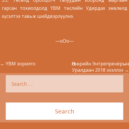
5.2. Төсөлд оролцогч талуудын хооронд маргаан
гарсан тохиолдолд YBM төслийн Удирдах зөвлөлд
хүсэлтээ тавьж шийдвэрлүүлнэ.
—оОо—
←
YBM зорилго
Өсвөрийн Энтрепренёрын
Уралдаан 2018 эхэллээ
→