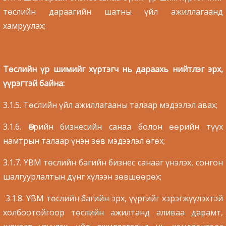
төслийн дараагийн шатны үйл ажиллагаанд
хамруулах;
Төслийн үр шимийг хүртэгч нь дараахь нийтлэг эрх,
үүрэгтэй байна:
3.1.5. Төслийн үйл ажиллагааны талаар мэдээлэл авах;
3.1.6. Өөрийн бизнесийн санаа болон өөрийн түүх
намтрын талаар үнэн зөв мэдээлэл өгөх;
3.1.7. YBM төслийн багийн бизнес санааг үнэлэх, сонгон
шалгуурлалтын дүнг хүлээн зөвшөөрөх;
3.1.8. YBM төслийн багийн эрх, үүргийг хэрэгжүүлэхтэй
холбоотойгоор төслийн ажилтанд аливаа дарамт,