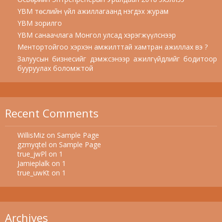
YBM төслийн үйл ажиллагаанд нэгдэх журам
YBM зорилго
YBM санаачлага Монгол улсад хэрэгжүүлснээр
Ментортойгоо хэрхэн амжилттай хамтран ажиллах вэ ?
Залуусын бизнесийг дэмжсэнээр ажилгүйдлийг бодитоор
бууруулах боломжтой
Recent Comments
WillisMiz
on
Sample Page
gzmyqtel
on
Sample Page
true_jwPl
on
1
Jamieplalk
on
1
true_uwKt
on
1
Archives