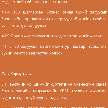
мэдээлэлийн үйлчилгээгээр хангах;
4.1.4. 150 шалгарсан бизнес санаа бүхий залуусыг
бизнесийн туршлагатай експертүүдтэй холбох клубын
уулзалтанд оролцуулах
4.1.5. Боломжит санхүүгийн эх үүсвэртэй холбож өгөх
4.1. 6. 80 залуусыг мэргэжлийн ур чадвар, туршлага
бүхий ментор зөвлөхтэй холбох
Тав. Хариуцлага
5.1. Төслийн үр шимийг хүртэгчийн бизнесийн санаа
болон хувийн мэдээлэлийг YBM төслийн ажилтан
гадагш задлахгүй нууцыг хадгална.