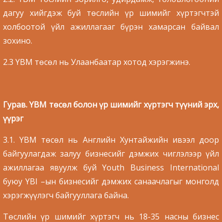
дагуу хийгдэж буй төслийн үр шимийг хүртэгчтэй
холбоотой үйл ажиллагааг бүрэн хамарсан байвал
зохино.
2.3 YBM төсөл нь Улаанбаатар хотод хэрэгжинэ.
Гурав. YBM төсөл болон үр шимийг хүртэгч түүний эрх,
үүрэг
3.1. YBM төсөл нь Английн Хунтайжийн ивээл доор
байгуулагдаж залуу бизнесийг дэмжих чиглэлээр үйл
ажиллагаа явуулж буй Youth Business International
буюу YBI –ын бизнесийг дэмжих санаачлагыг монголд
хэрэгжүүлэгч байгууллага байна.
Төслийн үр шимийг хүртэгч нь 18-35 насны бизнес