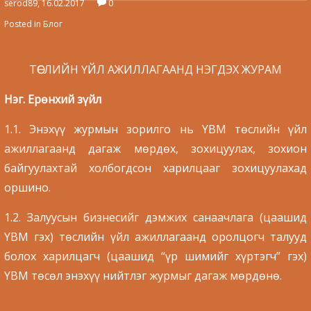
serod89, 16.02.2017
0
Posted in
Блог
ТӨСЛИЙН ҮЙЛ АЖИЛЛАГААНД НЭГДЭХ ЖУРАМ
Нэг. Ерөнхий зүйл
1.1. Энэхүү журмын зорилго нь YBM төслийн үйл
ажиллагаанд дагаж мөрдөх, зохицуулах, зохион
байгуулахтай холбогдсон харилцааг зохицуулахад
оршино.
1.2. Залуусын бизнесийг дэмжих санаачлага (цаашид
YBM гэх) төслийн үйл ажиллагаанд оролцогч талууд
болох харилцагч (цаашид “үр шимийг хүртэгч” гэх)
YBM төсөл энэхүү нийтлэг журмыг дагаж мөрдөнө.