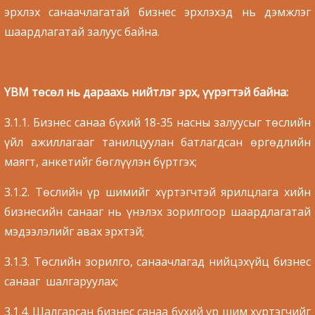
эрхлэх санаачлагатай бизнес эрхлэхэд нь дэмжлэг
шаардлагатай залуус байна.
YBM төсөл нь дараахь нийтлэг эрх, үүрэгтэй байна:
3.1.1. Бизнес санаа бүхий 18-35 насны залуусыг төслийн
үйл ажиллагааг танилцуулан батлагдсан өргөдлийн
маягт, анкетийг бөглүүлэн бүртгэх;
3.1.2. Төслийн үр шимийг хүртэгчтэй ярилцлага хийн
бизнесийн санааг нь үнэлэх зорилгоор шаардлагатай
мэдээлэлийг авах эрхтэй;
3.1.3. Төслийн зорилго, санаачлагад нийцэхүйц бизнес
санааг шалгаруулах;
3.1.4. Шалгарсан бизнес санаа бүхий үр шим хүртэгчийг