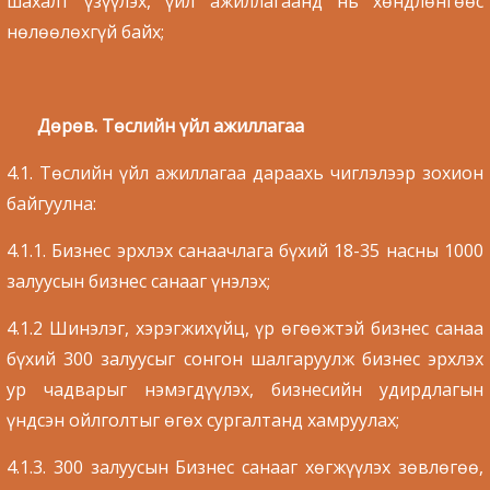
шахалт үзүүлэх, үйл ажиллагаанд нь хөндлөнгөөс
нөлөөлөхгүй байх;
Дөрөв. Төслийн үйл ажиллагаа
4.1. Төслийн үйл ажиллагаа дараахь чиглэлээр зохион
байгуулна:
4.1.1. Бизнес эрхлэх санаачлага бүхий 18-35 насны 1000
залуусын бизнес санааг үнэлэх;
4.1.2 Шинэлэг, хэрэгжихүйц, үр өгөөжтэй бизнес санаа
бүхий 300 залуусыг сонгон шалгаруулж бизнес эрхлэх
ур чадварыг нэмэгдүүлэх, бизнесийн удирдлагын
үндсэн ойлголтыг өгөх сургалтанд хамруулах;
4.1.3. 300 залуусын Бизнес санааг хөгжүүлэх зөвлөгөө,