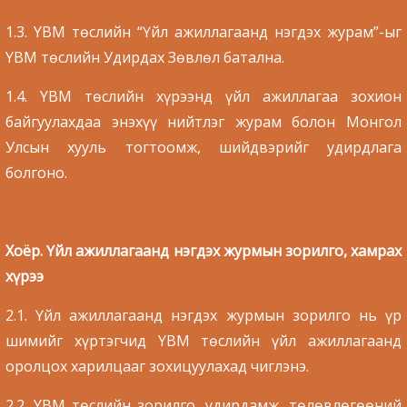
1.3. YBM төслийн “Үйл ажиллагаанд нэгдэх журам”-ыг
YBM төслийн Удирдах Зөвлөл батална.
1.4. YBM төслийн хүрээнд үйл ажиллагаа зохион
байгуулахдаа энэхүү нийтлэг журам болон Монгол
Улсын хууль тогтоомж, шийдвэрийг удирдлага
болгоно.
Хоёр. Үйл ажиллагаанд нэгдэх журмын зорилго, хамрах
хүрээ
2.1. Үйл ажиллагаанд нэгдэх журмын зорилго нь үр
шимийг хүртэгчид YBM төслийн үйл ажиллагаанд
оролцох харилцааг зохицуулахад чиглэнэ.
2.2. YBM төслийн зорилго, удирдамж, төлөвлөгөөний