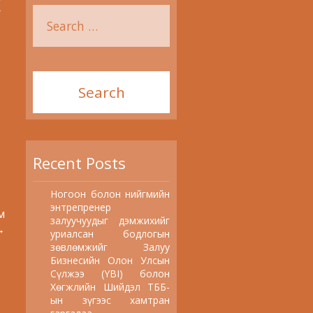
г
Recent Posts
Ногоон болон нийгмийн
энтрепренер
м
залуучуудыг дэмжихийг
→
уриалсан бодлогын
зөвлөмжийг Залуу
Бизнесийн Олон Улсын
Сүлжээ (YBI) болон
Хөгжлийн Шийдэл ТББ-
ын зүгээс хамтран