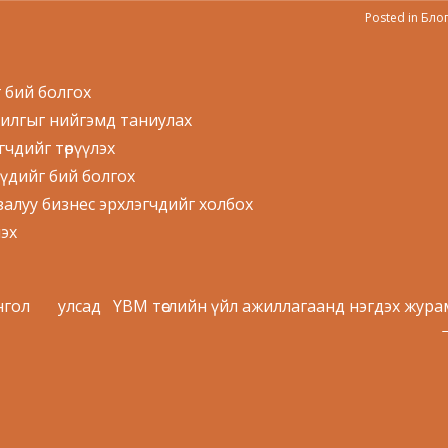
Posted in
Бло
 бий болгох
орилгыг нийгэмд таниулах
чдийг төрүүлэх
үдийг бий болгох
залуу бизнес эрхлэгчдийг холбох
эх
гол улсад
YBM төслийн үйл ажиллагаанд нэгдэх жура