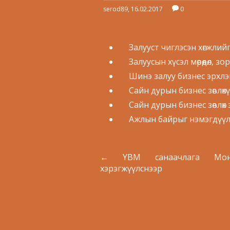
serod89, 16.02.2017
0
Залууст чиглэсэн хөгжлийг
Залуусын хүсэл мөрөөдөл, з
Шинэ залуу бизнес эрхлэг
Сайн дурын бизнес зөвлөхү
Сайн дурын бизнес зөвлөх 
Ажлын байрыг нэмэгдүүл
←
YBM санаачлага Мон
хэрэгжүүлснээр