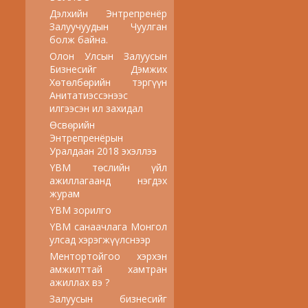
Дэлхийн Энтрепренёр
Залуучуудын Чуулган
болж байна.
Олон Улсын Залуусын
Бизнесийг Дэмжих
Хөтөлбөрийн тэргүүн
Анитатиэссэнээс
илгээсэн ил захидал
Өсвөрийн
Энтрепренёрын
Уралдаан 2018 эхэллээ
YBM төслийн үйл
ажиллагаанд нэгдэх
журам
YBM зорилго
YBM санаачлага Монгол
улсад хэрэгжүүлснээр
Ментортойгоо хэрхэн
амжилттай хамтран
ажиллах вэ ?
Залуусын бизнесийг