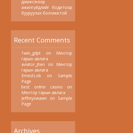
дэмжсэнээр
ажилгүйдлийг бодитоор
бууруулах боломжтой
Recent Comments
1win_gdpt
on
Ментор
гарын авлага
aviator_jhen
on
Ментор
гарын авлага
ErnestLob
on
Sample
Page
best online casino
on
Ментор гарын авлага
Jeffreyswawn
on
Sample
Page
Archives