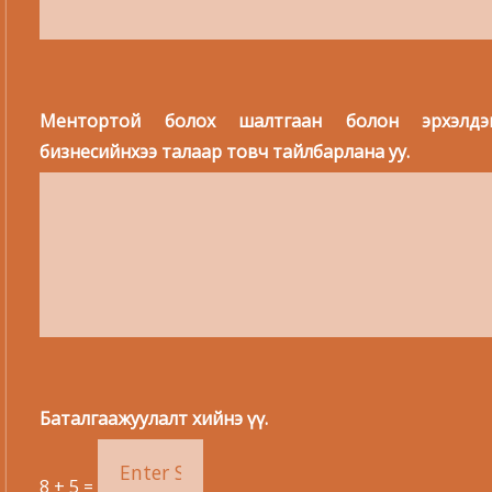
Ментортой болох шалтгаан болон эрхэлдэ
бизнесийнхээ талаар товч тайлбарлана уу.
Баталгаажуулалт хийнэ үү.
8
+
5
=