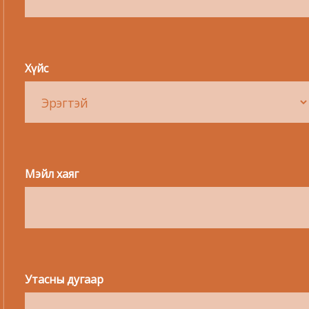
Хүйс
Мэйл хаяг
Утасны дугаар