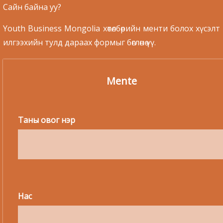
Сайн байна уу?
Youth Business Mongolia хөтөлбөрийн менти болох хүсэлт
илгээхийн тулд дараах формыг бөглөнө үү.
Mente
Таны овог нэр
Нас