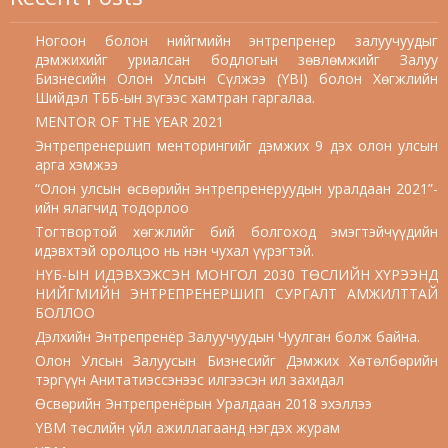
Ногоон болон нийгмийн энтрепренер залуучуудыг
дэмжихийг уриалсан бодлогын зөвлөмжийг Залуу
Бизнесийн Олон Улсын Сүлжээ (YBI) болон Хөгжлийн
Шийдэл ТББ-ын зүгээс хамтран гаргалаа.
MENTOR OF THE YEAR 2021
Энтрепренершип менторингийг дэмжих 9 дэх олон улсын
арга хэмжээ
“Олон улсын өсвөрийн энтрепренеруудын уралдаан 2021”-
ийн ялагчид тодорлоо
Тогтвортой хөгжлийг бий болгоход эмэгтэйчүүдийн
идэвхтэй оролцоо нь нэн чухал үүрэгтэй.
НҮБ-ЫН ИДЭВХЭЖСЭН МОНГОЛ 2030 ТӨСЛИЙН ХҮРЭЭНД
НИЙГМИЙН ЭНТРЕПРЕНЕРШИП СУРГАЛТ АМЖИЛТТАЙ
БОЛЛОО
Дэлхийн Энтрепренёр Залуучуудын Чуулган болж байна.
Олон Улсын Залуусын Бизнесийг Дэмжих Хөтөлбөрийн
тэргүүн Анитатиэссэнээс илгээсэн ил захидал
Өсвөрийн Энтрепренёрын Уралдаан 2018 эхэллээ
YBM төслийн үйл ажиллагаанд нэгдэх журам