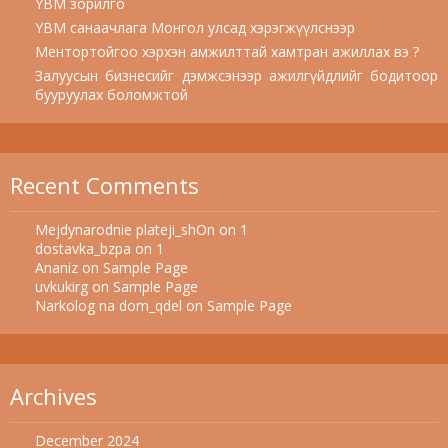
YBM зорилго
YBM санаачлага Монгол улсад хэрэгжүүлснээр
Ментортойгоо хэрхэн амжилттай хамтран ажиллах вэ ?
Залуусын бизнесийг дэмжсэнээр ажилгүйдлийг бодитоор
бууруулах боломжтой
Recent Comments
Mejdynarodnie plateji_shOn
on
1
dostavka_bzpa
on
1
Ananiz
on
Sample Page
uvkukirg
on
Sample Page
Narkolog na dom_qdel
on
Sample Page
Archives
December 2024